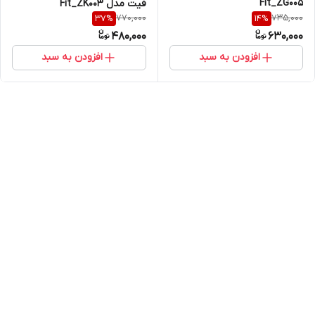
Fit_ZG005
فیت مدل Fit_ZK003
770,000
735,000
37
%
14
%
480,000
630,000
افزودن به سبد
افزودن به سبد