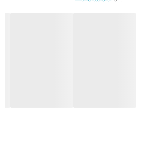
ویژگی‌های تخصصی
انعطاف پذیر , ضد باکتری , فرم دهی به بدن ,
قابلیت گردش هوا , انعکاس نور (شبرنگ)