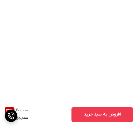
1,200,000
29
%
افزودن به سبد خرید
850,000