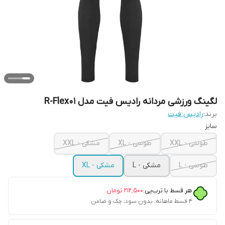
لگینگ ورزشی مردانه رادیس فیت مدل R-Flex01
برند:
رادیس فیت
سایز
طوسی - XXL
طوسی - XL
مشکی - XXL
طوسی - L
مشکی - L
مشکی - XL
هر قسط با ترب‌پی:
۲۱۲٬۵۰۰
تومان
۴ قسط ماهانه. بدون سود، چک و ضامن.