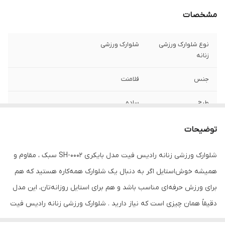
مشخصات
نوع شلوارک ورزشی
شلوارک ورزشی
زنانه
جنس
فلامنت
طرح
ساده
قد
روی زانو
توضیحات
تنخور لباس
جذب
شلوارک ورزشی زنانه رادیس فیت مدل بایکری SH-0002 سبک ، مقاوم و
همیشه خوش‌استایل اگر به دنبال یک شلوارک همه‌کاره هستید که هم
نوع فاق
متوسط
برای ورزش حرفه‌ای مناسب باشد و هم برای استایل روزانه‌تان، این مدل
ویژگی‌های تخصصی
امکان خشک شدن سریع , انعکاس نور
دقیقاً همان چیزی است که نیاز دارید . شلوارک ورزشی زنانه رادیس فیت
(شبرنگ) , ضد باکتری , فرم دهی به بدن ,
قابلیت گردش هوا
مدل بایکری SH-0002 از پارچه فلامنت باکیفیت ساخته شده است؛