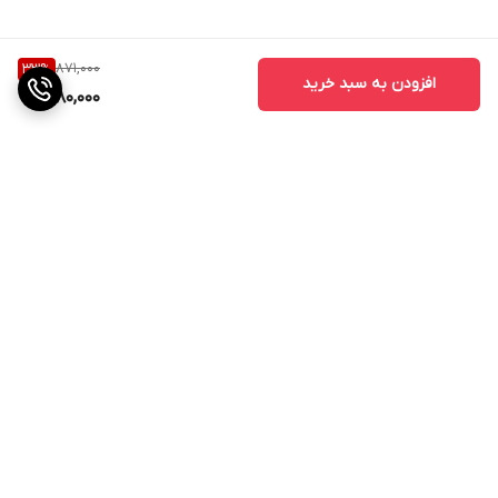
871,000
33
%
افزودن به سبد خرید
580,000
برگشت به بالا