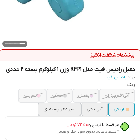
دمبل رادیس فیت مدل RFP1 وزن 1 کیلوگرم بسته 2 عددی
برند:
رادیس فیت
رنگ
آبی فیروزه ای
بنفش
مشکی
صورتی
نارنجی
آبی یخی
سبز مغز پسته ای
هر قسط با ترب‌پی:
۷۲٬۵۰۰
تومان
۴ قسط ماهانه. بدون سود، چک و ضامن.