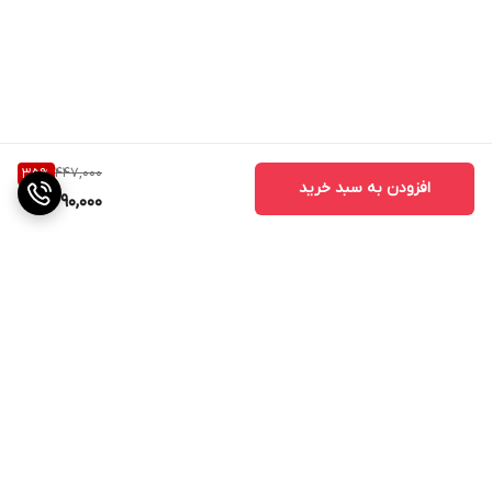
447,000
35
%
افزودن به سبد خرید
290,000
برگشت به بالا