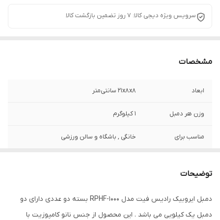
سرویس ویژه دیجی کالا: 7 روز تضمین بازگشت کالا
مشخصات
ابعاد
21x8x8 سانتی‌متر
وزن هر دمبل
1 کیلوگرم
مناسب برای
خانگی , باشگاه و سالن ورزشی
قطر میله
20 میلی‌متر
توضیحات
شکل وزنه
چند ضلعی
دمبل ایروبیک رادیس فیت مدل RPHF-1000 بسته دو عددی دارای دو
نوع دسته
ثابت
دمبل یک کیلویی می باشد . این محصول از جنس نانو کامپوزیت با