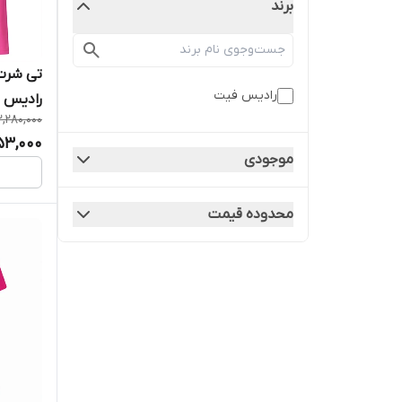
برند
تی شرت 
رادیس فیت
رادیس فی
2,280,000
753,000
موجودی
محدوده قیمت