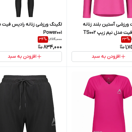
ورزشی آستین بلند زنانه
لگینگ ورزشی زنانه رادیس فیت 
ت مدل نیم زیپ TS002
Power001
34
%
1,264,000
23
%
834,000
1,
افزودن به سبد
افزودن به سبد