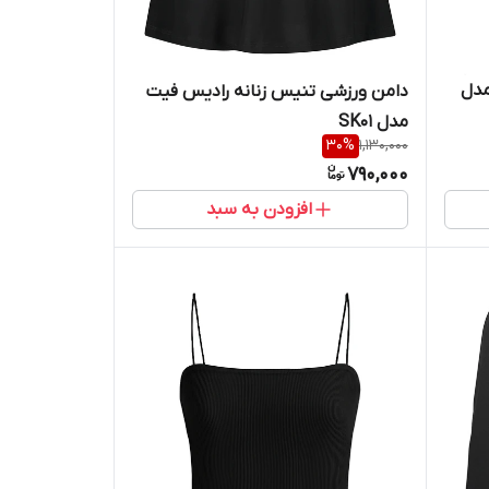
مدل
دامن ورزشی تنیس زنانه رادیس فیت
مدل SK01
30
%
1,130,000
790,000
افزودن به سبد