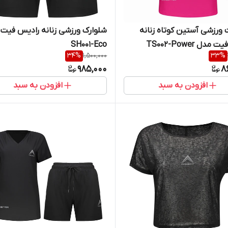
تی شرت ورزشی آستین کوتاه زنانه
شلوارک ورزشی زنانه رادیس فیت
دل TS002-Power
SH001-Eco
34
%
1,500,000
33
%
985,000
8
افزودن به سبد
افزودن به سبد