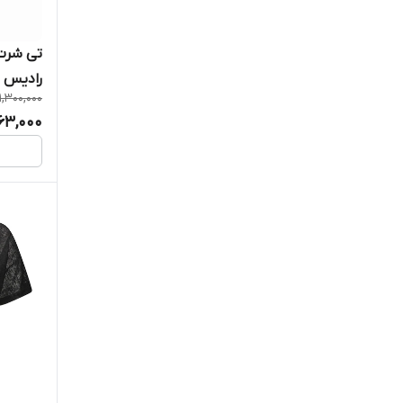
رادیس فیت م
1,300,000
63,000