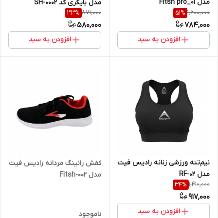
مدل Fitsh pro_01
مدل بایکری کد SH-0002
871,000
1,600,000
33
%
51
%
580,000
784,000
افزودن به سبد
افزودن به سبد
نیم‌تنه ورزشی زنانه رادیس فیت
کفش رانینگ مردانه رادیس فیت
مدل RF-02
مدل Fitsh-002
1,410,000
34
%
917,000
افزودن به سبد
ناموجود