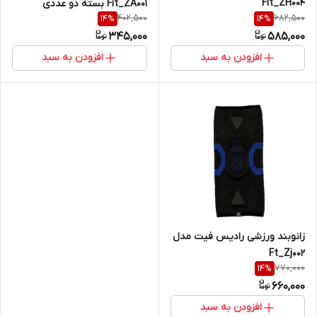
Fit_ZH004
Fit_ZA001 بسته دو عددی
402,500
682,500
14
%
14
%
345,000
585,000
افزودن به سبد
افزودن به سبد
زانوبند ورزشی رادیس فیت مدل
Ft_Zj002
770,000
14
%
660,000
افزودن به سبد