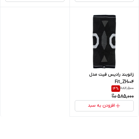
زانوبند رادیس فیت مدل
Fit_ZH004
682,500
14
%
585,000
افزودن به سبد