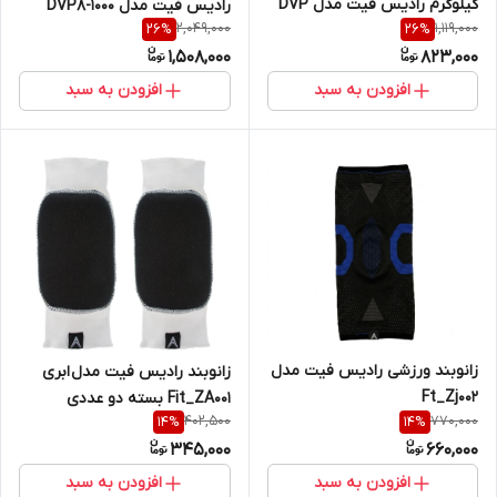
کیلوگرم رادیس فیت مدل DVP
رادیس فیت مدل DVP8-1000
2,049,000
1,119,000
26
%
26
%
3-0500 one handle
One Handle
1,508,000
823,000
افزودن به سبد
افزودن به سبد
زانوبند ورزشی رادیس فیت مدل
زانوبند رادیس فیت مدل ابری
Ft_Zj002
Fit_ZA001 بسته دو عددی
402,500
770,000
14
%
14
%
345,000
660,000
افزودن به سبد
افزودن به سبد