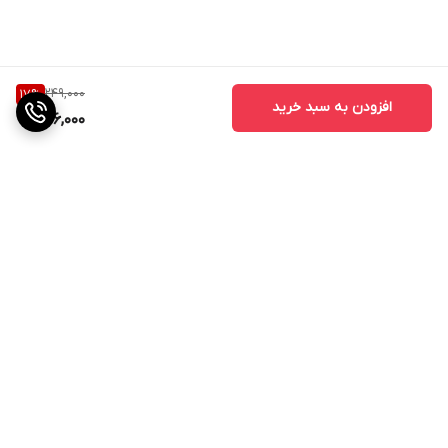
249,000
17
%
افزودن به سبد خرید
206,000
برگشت به بالا