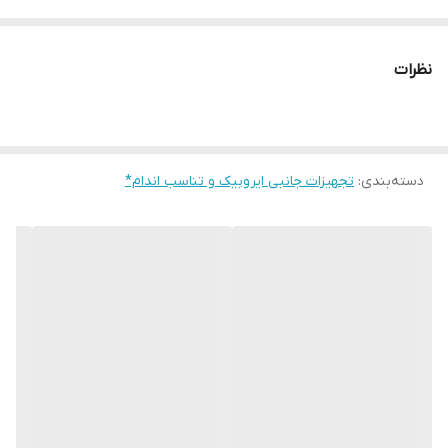
که از این رو برای نوجوانان بسیار مناسب می باشد و برای بزرگسالان
طناب با طول 3 متر پیشنهاد می شود . این طناب کاملا روان در داخل
نظرات
دسته چرخش دارد که طناب زدن را راحت تر می کند . وزن بسیار پایین و
مقاومت بالای این محصول باعث شده تا طناب ورزشی نوجوانان رادیس
فیت مدل RSR-2000 وسیله مناسب ورزشی برای استفاده در همه مکانها
باشد .
دسته‌بندی
:
تجهیزات جانبی ایروبیک و تناسب اندام*
این محصول پس از تولید و انجام کنترل کیفیت نهایی و بسته‌بندی
مطمئن، حداکثر تا
۷
روز کاری برای شما ارسال خواهد شد
.