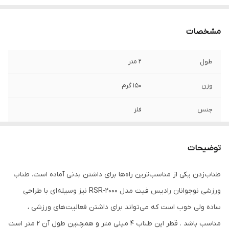
مشخصات
طول
2 متر
وزن
150 گرم
جنس
فلز
جنس دسته
پلاستیک
توضیحات
نوع طناب
طناب سرعتی (سبک)
طناب‌زدن یکی از مناسب‌ترین راه‌ها برای داشتن بدنی آماده است. طناب
زمان ارسال
حداکثر تا ۷ روز کاری بعد از تولید و انجام
ورزشی نوجوانان رادیس فیت مدل RSR-2000 نیز وسیله‌ای با طراحی
کنترل کیفیت نهایی و بسته‌بندی مطمئن،
ساده ولی خوب است که می‌تواند برای داشتن فعالیت‌های ورزشی ،
مناسب باشد . قطر این طناب 4 میلی متر و همچنین طول آن 2 متر است