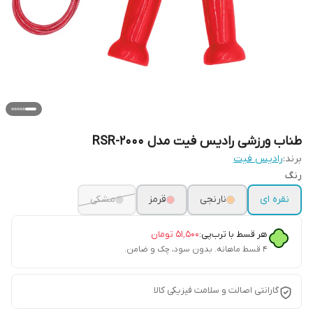
طناب ورزشی رادیس فیت مدل RSR-2000
برند:
رادیس فیت
رنگ
نقره ای
نارنجی
قرمز
مشکی
هر قسط با ترب‌پی:
۵۱٬۵۰۰
تومان
۴ قسط ماهانه. بدون سود، چک و ضامن.
گارانتی اصالت و سلامت فیزیکی کالا